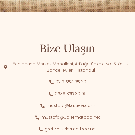
Bize Ulaşın
Yenibosna Merkez Mahallesi, Arifağa Sokak, No: 6 Kat: 2
Bahçelievler – İstanbul
0212 554 35 30
0538 375 30 09
mustafa@kutuevi.com
mustafa@uclermatbaa.net
grafik@uclermatbaa.net