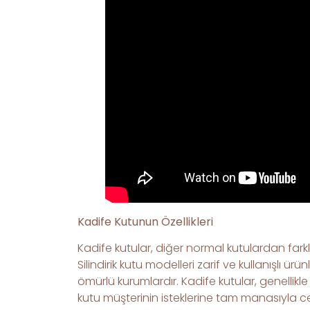
Kadife Kutunun Özellikleri
Kadife kutular, diğer normal kutulardan farklı
Silindirik kutu modelleri zarif ve kullanışlı ü
ömürlü kurumlardır. Kadife kutular, genellikl
kutu müşterinin isteklerine tam manasıyla cev