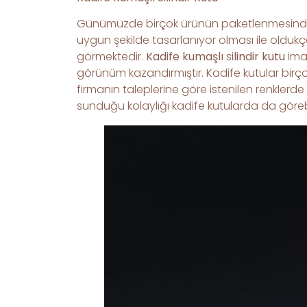
Günümüzde birçok ürünün paketlenmesinde ve a
uygun şekilde tasarlanıyor olması ile oldukça k
görmektedir.
Kadife kumaşlı
s
ilindir
kutu
imal
görünüm kazandırmıştır. Kadife kutular birçok
firmanın taleplerine göre istenilen renklerde
sunduğu kolaylığı kadife kutularda da görebil