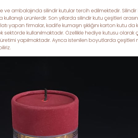
mbalajında silindir kutular tercih edilmektedir. Silindir k
ullanışlı ürünlerdir. Son yıllarda silindir kutu çeşitleri aras
atı yapan firmalar, kadife kumaşın şıklığını karton kutu da k
 sektörde kullanılmaktadır. Özellikle hediye kutusu olarak ç
 üretimi yapılmaktadır. Ayrıca istenilen boyutlarda çeşitler
iriz.