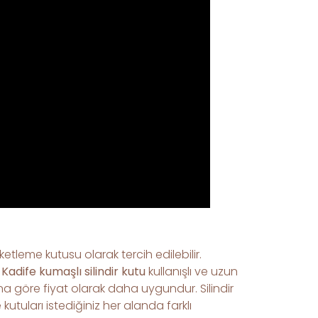
ketleme kutusu olarak tercih edilebilir.
.
Kadife kumaşlı silindir kutu
kullanışlı ve uzun
ına göre fiyat olarak daha uygundur. Silindir
utuları istediğiniz her alanda farklı