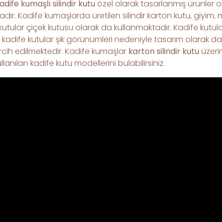
adife kumaşlı silindir kutu
özel olarak tasarlanmış ürünler o
ır. Kadife kumaşlarda üretilen silindir karton kutu, giyim, m
kutular çiçek kutusu olarak da kullanmaktadır. Kadife kutular
kadife kutular şık görünümleri nedeniyle tasarım olarak da k
rcih edilmektedir. Kadife kumaşlar
karton silindir kutu
üzeri
anılan kadife kutu modellerini bulabilirsiniz.