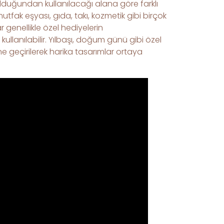
lduğundan kullanılacağı alana göre farklı
utfak eşyası, gıda, takı, kozmetik gibi birçok
 genellikle özel hediyelerin
ullanılabilir. Yılbaşı, doğum günü gibi özel
ne geçirilerek harika tasarımlar ortaya