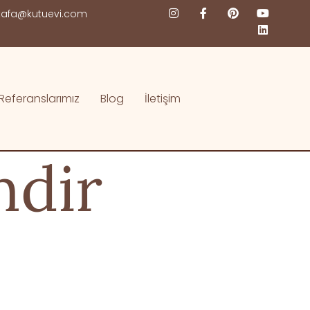
afa@kutuevi.com
Referanslarımız
Blog
İletişim
ndir