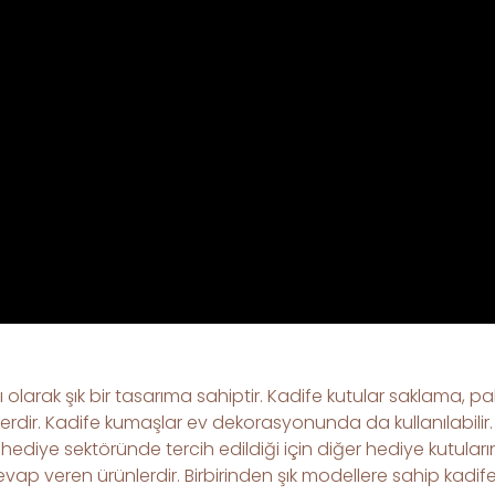
 olarak şık bir tasarıma sahiptir. Kadife kutular saklama, pa
rünlerdir. Kadife kumaşlar ev dekorasyonunda da kullanılabilir
e hediye sektöründe tercih edildiği için diğer hediye kutular
ap veren ürünlerdir. Birbirinden şık modellere sahip kadife k