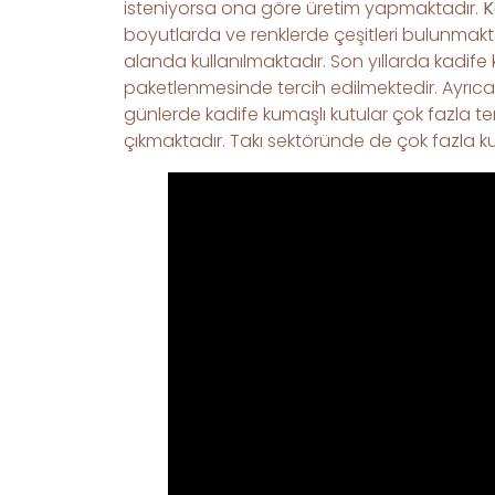
isteniyorsa ona göre üretim yapmaktadır.
K
boyutlarda ve renklerde çeşitleri bulunmaktad
alanda kullanılmaktadır. Son yıllarda kadife 
paketlenmesinde tercih edilmektedir. Ayrıca 
günlerde kadife kumaşlı kutular çok fazla te
çıkmaktadır. Takı sektöründe de çok fazla kull