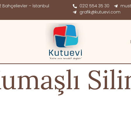
 Bahçelievler – İstanbul
0212 554 35 30
must
grafik@kutuevi.com
umaşlı Sili