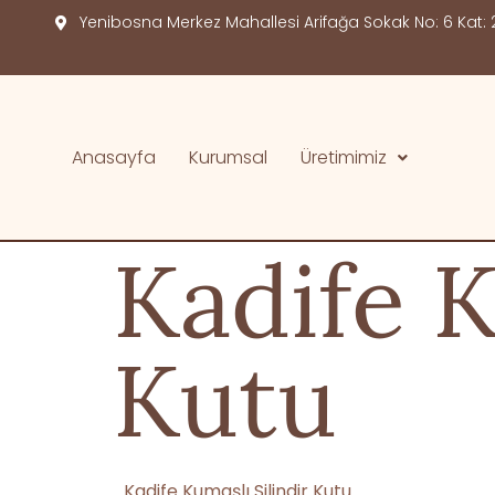
Yenibosna Merkez Mahallesi Arifağa Sokak No: 6 Kat: 2
Anasayfa
Kurumsal
Üretimimiz
Kadife K
Kutu
Kadife Kumaşlı Silindir Kutu