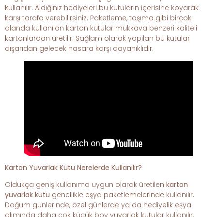
kullanılır. Aldığınız hediyeleri bu kutuların içerisine koyarak
karşı tarafa verebilirsiniz. Paketleme, taşıma gibi birçok
alanda kullanılan karton kutular mukkava benzeri kaliteli
kartonlardan üretilir. Sağlam olarak yapılan bu kutular
dışarıdan gelecek hasara karşı dayanıklıdır.
Karton Yuvarlak Kutu Nerelerde Kullanılır?
Oldukça geniş kullanıma uygun olarak üretilen
karton
yuvarlak kutu
genellikle eşya paketlemelerinde kullanılır.
Doğum günlerinde, özel günlerde ya da hediyelik eşya
alımında daha çok küçük boy yuvarlak kutular kullanılır.