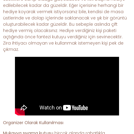
edilebilecek kadar da güzeldir. Eğer içerisine herhangi bir
hediye koyarak vermek istiyorsanız bile, kendisi de masa
üstlerinde ve dolap içlerinde saklanacak ve şık bir görüntü
oluşturabilecek kadar güzeldir. Bu sebeple aslında çift
hediye vermiş olacaksınız. Hediye verdiğiniz kişi paketi
açtığında önce fantezi kutuyu verdiğiniz için sevinecektir.
Zira ihtiyacı olmayan ve kullanmak istemeyen kişi pek de
çıkmaz.
Organizer Olarak Kullanılması
Mukavva sıvama kutusu
birçok alanda rahatlıkla