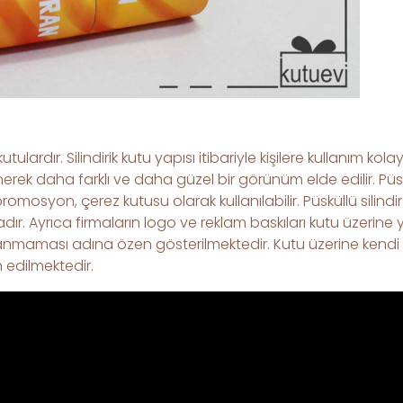
kutulardır. Silindirik kutu yapısı itibariyle kişilere kullanım 
lenerek daha farklı ve daha güzel bir görünüm elde edilir. Püsk
romosyon, çerez kutusu olarak kullanılabilir. Püsküllü silind
r. Ayrıca firmaların logo ve reklam baskıları kutu üzerine 
aması adına özen gösterilmektedir. Kutu üzerine kendi tasar
 edilmektedir.