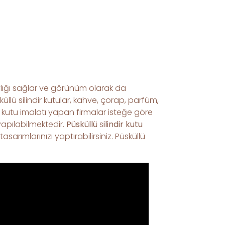
kolaylığı sağlar ve görünüm olarak da
üllü silindir kutular, kahve, çorap, parfüm,
ir kutu imalatı yapan firmalar isteğe göre
yapılabilmektedir.
Püsküllü
s
ilindir kutu
ımlarınızı yaptırabilirsiniz. Püsküllü