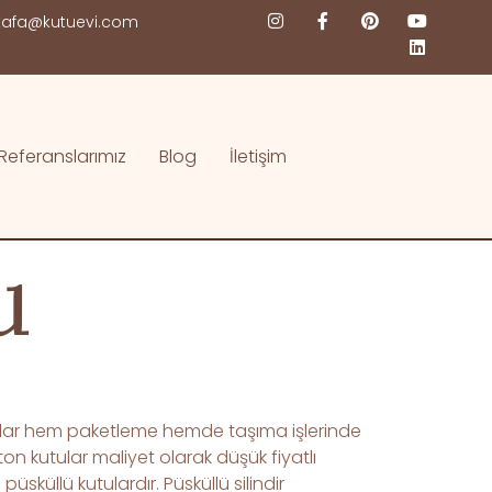
afa@kutuevi.com
Referanslarımız
Blog
İletişim
u
tular hem paketleme hemde taşıma işlerinde
on kutular maliyet olarak düşük fiyatlı
sküllü kutulardır. Püsküllü silindir