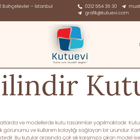
 Bahçelievler – İstanbul
0212 554 35 30
must
grafik@kutuevi.com
Silindir Kut
atlarda ve modellerde kutu tasarımları yapılmaktadır. Ku
ık görünümü ve kullanım kolaylığı sağlayan bir üründür. Kart
dir. Bu kutular arasında çok sık karşımıza çıkan model ise pü