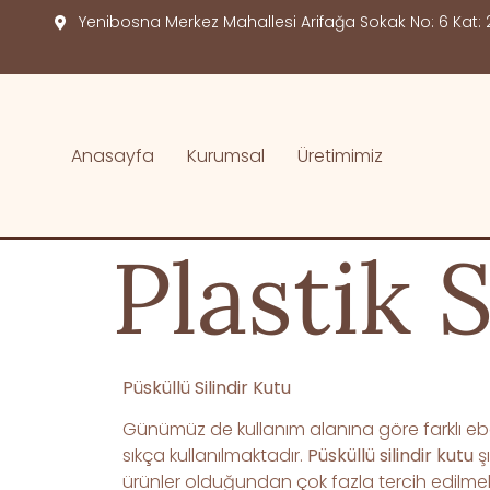
Yenibosna Merkez Mahallesi Arifağa Sokak No: 6 Kat: 2
Anasayfa
Kurumsal
Üretimimiz
Plastik 
Püsküllü Silindir Kutu
Günümüz de kullanım alanına göre farklı eb
sıkça kullanılmaktadır.
Püsküllü silindir kutu
ş
ürünler olduğundan çok fazla tercih edilmekte