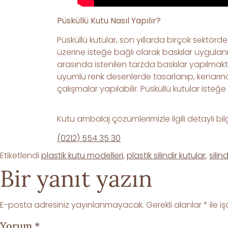
Püsküllü
Kutu
Nasıl
Yapılır?
Püsküllü kutular, son yıllarda birçok sektörde
üzerine isteğe bağlı olarak baskılar uygulanm
arasında istenilen tarzda baskılar yapılmakta
uyumlu renk desenlerde tasarlanıp, kenarına 
çalışmalar yapılabilir. Püsküllü kutular isteğe
Kutu ambalaj çözümlerimizle ilgili detaylı bilg
(0212) 554 35 30
Etiketlendi
plastik kutu modelleri
,
plastik silindir kutular
,
silin
Bir yanıt yazın
E-posta adresiniz yayınlanmayacak.
Gerekli alanlar
*
ile i
Yorum
*