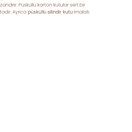
dırır. Püsküllü karton kutular sert bir
adır. Ayrıca
püsküllü silindir kutu
imalatı