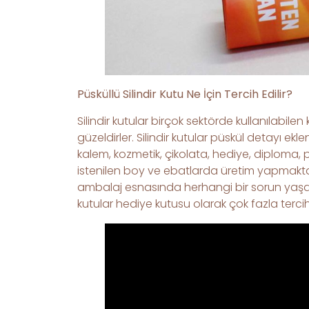
Püsküllü Silindir Kutu Ne İçin Tercih Edilir?
Silindir kutular birçok sektörde kullanılabilen 
güzeldirler. Silindir kutular püskül detayı ek
kalem, kozmetik, çikolata, hediye, diploma, p
istenilen boy ve ebatlarda üretim yapmaktadı
ambalaj esnasında herhangi bir sorun yaşanm
kutular hediye kutusu olarak çok fazla tercih