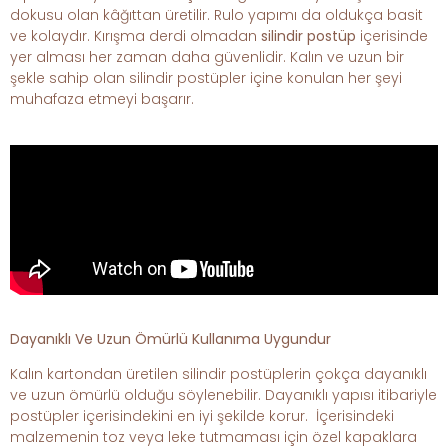
dokusu olan kâğıttan üretilir. Rulo yapımı da oldukça basit
ve kolaydır. Kırışma derdi olmadan
silindir
postüp
içerisinde
yer alması her zaman daha güvenlidir. Kalın ve uzun bir
şekle sahip olan silindir postüpler içine konulan her şeyi
muhafaza etmeyi başarır.
Dayanıklı Ve Uzun Ömürlü Kullanıma Uygundur
Kalın kartondan üretilen silindir postüplerin çokça dayanıklı
ve uzun ömürlü olduğu söylenebilir. Dayanıklı yapısı itibariyle
postüpler içerisindekini en iyi şekilde korur. İçerisindeki
malzemenin toz veya leke tutmaması için özel kapaklara