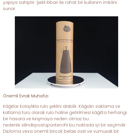
yapıya sahiptir. Şekli itibari ile rahat bir kullanım imkânı
sunar.
Önemli Evrak Muhafızı
Kâğıtlar kolaylıkla rulo şeklini alabilir. Kâğıdın saklama ve
katlama türü olarak rulo haline getirilmesi kâğıtta herhangi
bir hasara ve kırışmaya neden olmaz bu
nedenle silindirpostüpüntercihi bu noktada iyi bir seçimdir.
Diploma veya önemli birçok belge özel ve yumuşak bir