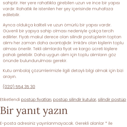
sahiptir. Her yere rahatlıkla girebilen uzun ve ince bir yapısı
vardır. Rahatlık ile istenilen her şey içerisinde muhafaza
edilebilir.
Ayrıca oldukça kaliteli ve uzun ömürlü bir yapısı vardır.
Güvenli bir yapıya sahip olması nedeniyle çokça tercih
edilirler. Fiyatı makul derece olan silindir postüplerin toptan
alımı her zaman daha avantajlıdır. İmkânı olan kişilerin toplu
alması önerilir. Tekli alımlarda fiyat ve kargo ücreti kişilere
pahalı gelebilir. Daha uygun alım için toplu alımların göz
önünde bulundurulması gerekir.
Kutu ambalaj çözümlerimizle ilgili detaylı bilgi almak için bizi
arayın.
(0212) 554 35 30
Etiketlendi
postüp fiyatları
,
postüp silindir kutular
,
silindir postüp
Bir yanıt yazın
E-posta adresiniz yayınlanmayacak.
Gerekli alanlar
*
ile