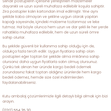
Silindir postüplerin içerisine yerleştirilen malzemeler
dayanıklı ve uzun süreli muhafaza edilebilir koşula sahiptir.
Zira postüpler kalın kartondan imal edilmiştir. Yine aynı
şekilde kaba olmayan ve şekline uygun olarak yapılan
kapağı sayesinde, içindeki malzeme tozlanmaz ve leke
tutmaz. Hal böyle olunca hem uzun ve dar şekli ile her yerde
rahatlıkla muhafaza edilebilir, hem de uzun süreli ömre
sahip olurlar.
Bu şekilde güvenli bir kullanıma sahip olduğu için de,
oldukça fazla tercih edilir. Uygun fiyatlara sahip olan
postüpleri eğer toptan bir şekilde alma imkânına sahip
olursanız daha uygun fiyatlarla satın olmuş olursunuz.
Çünkü tek alınan her üründe kargo bedeli ödemek
zorundasınız fakat toptan aldığınız ürünlerde hem kargo
bedeli ödemez, hemde size özel indirimlerden
faydalanabilirseniz.
Kutu ambalaj çözümlerimizle ilgili detaylı bilgi almak için bizi
arayın.
(0212) 554 35 30