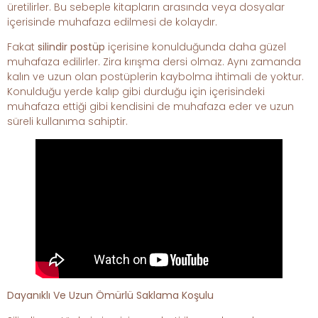
üretilirler. Bu sebeple kitapların arasında veya dosyalar
içerisinde muhafaza edilmesi de kolaydır.
Fakat
silindir postüp
içerisine konulduğunda daha güzel
muhafaza edilirler. Zira kırışma dersi olmaz. Aynı zamanda
kalın ve uzun olan postüplerin kaybolma ihtimali de yoktur.
Konulduğu yerde kalıp gibi durduğu için içerisindeki
muhafaza ettiği gibi kendisini de muhafaza eder ve uzun
süreli kullanıma sahiptir.
Dayanıklı Ve Uzun Ömürlü Saklama Koşulu