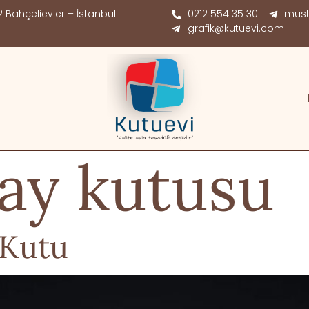
 Bahçelievler – İstanbul
0212 554 35 30
must
grafik@kutuevi.com
ay kutusu
 Kutu