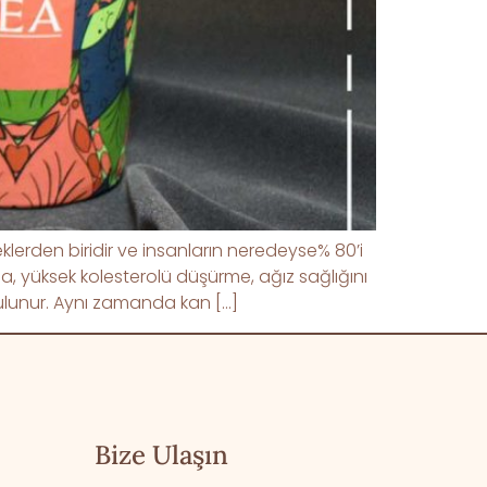
klerden biridir ve insanların neredeyse% 80’i
tma, yüksek kolesterolü düşürme, ağız sağlığını
i bulunur. Aynı zamanda kan […]
Bize Ulaşın