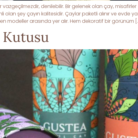
r vazgeçilmezdir, denilebilir. Bir gelenek olan çay, misafirle
mli olan şey çayın kalitesidir. Çaylar paketli alınır ve evde 
dilen modeller arasında yer alır. Hem dekoratif bir görünüm [
r Kutusu