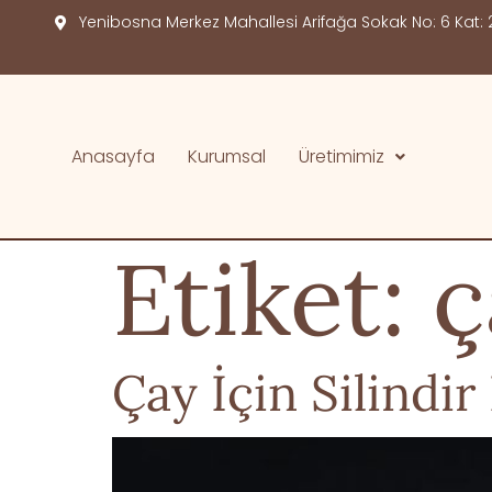
Yenibosna Merkez Mahallesi Arifağa Sokak No: 6 Kat: 2
Anasayfa
Kurumsal
Üretimimiz
Etiket:
ç
Çay İçin Silindir