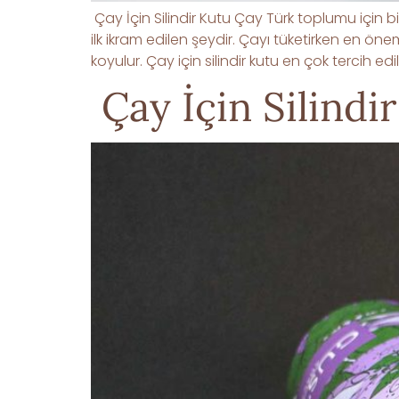
Çay İçin Silindir Kutu Çay Türk toplumu için bi
ilk ikram edilen şeydir. Çayı tüketirken en öne
koyulur. Çay için silindir kutu en çok tercih e
Çay İçin Silindi