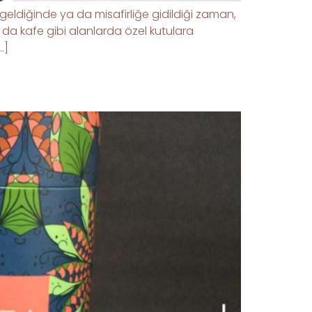
r geldiğinde ya da misafirliğe gidildiği zaman,
ya da kafe gibi alanlarda özel kutulara
…]