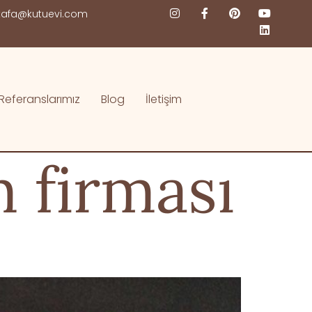
afa@kutuevi.com
Referanslarımız
Blog
İletişim
m firması