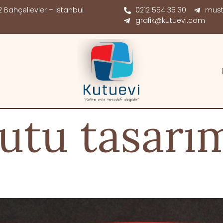
 Bahçelievler – İstanbul
0212 554 35 30
must
grafik@kutuevi.com
utu tasarı