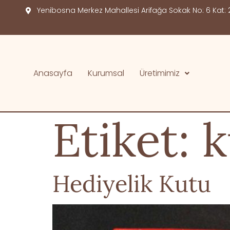
Yenibosna Merkez Mahallesi Arifağa Sokak No: 6 Kat: 2
Anasayfa
Kurumsal
Üretimimiz
Etiket:
k
Hediyelik Kutu