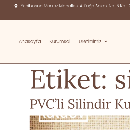
Yenibosna Merkez Mahallesi Arifağa Sokak No: 6 Kat: 2
Anasayfa
Kurumsal
Üretimimiz
Etiket:
s
PVC’li Silindir K