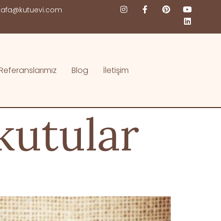
afa@kutuevi.com
Referanslarımız
Blog
İletişim
 kutular