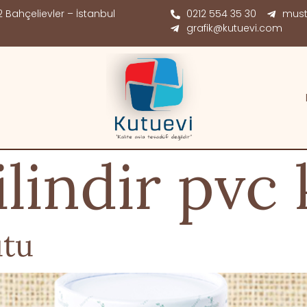
 Bahçelievler – İstanbul
0212 554 35 30
must
grafik@kutuevi.com
ilindir pvc
utu