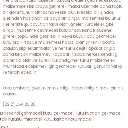
her alanda kullanabilecek tarzda üretilen çekmeceli kutular,
malzemeleri bir araya getirerek masa üzerinde daha toplu
bir görüntünün olmasına vesile olur. Mesela; dikiş nakış
işlerinden hoşlanan bir bayanın birçok malzemesi bulunur.
Her renkte ip, boyutları farklı olan iğneler, kurdeleler gibi
birçok malzeme çekmeceli kutular sayesinde düzene
girerek toplu hale getirilebilir. Veya büyük boy çekmeceli
kutulara kırtasiye malzemesi hobisi olanlar renkli postit,
ataşlar, silgiler, zımbalar ve her türlü çeşitli aparatlar gibi
daha birçok malzemeyi koyabilir. Kısaca herkes kendi ilgi
alanında olan ve sürekli kullandığı her türlü malzemeleri
muhafaza edebilmek için çekmeceli kutuları gönül rahatlığı
ile tercih edebilir.
Kutu ambalaj çözümlerimizle ilgili detaylı bilgi almak için bizi
arayın.
(0212) 554 35 30
Etiketlendi
çekmeceli kutu
,
çekmeceli kutu fiyatları
,
çekmeceli
takı kutusu. mıknatıslı kutu
,
karton kotu modeli