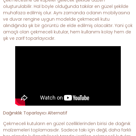
çekmecesine de küpeler gelecek şekilde düzen
oluşturulabilir. Hal böyle olduğunda takılar en güzel şekilde
muhafaza edilmiş olur. Aynı zamanda odanın mobilyasına
ve duvar rengine uygun modelde çekmeceli kutu
alındığında şık bir görüntü de elde edilmiş olacaktır. Yani çok
amaçlı olan çekmeceli kutular, hem kullanımı kolay hem de
şık ve zarif toparlayıcıdır.
Dağınıklık Toparlayıcı Alternatif
Çekmeceli kutuların en güzel özelliklerinden birisi de dağınık
malzemeleri toplamasıdır. Sadece takı için değil, daha farklı