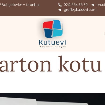
 Bahçelievler – İstanbul
0212 554 35 30
must
grafik@kutuevi.com
arton kotu