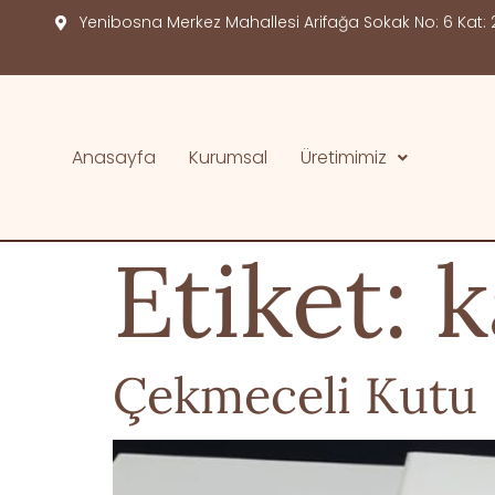
Yenibosna Merkez Mahallesi Arifağa Sokak No: 6 Kat: 2
Anasayfa
Kurumsal
Üretimimiz
Etiket:
k
Çekmeceli Kutu