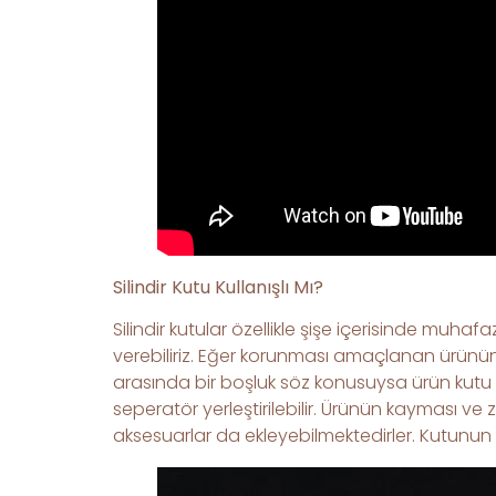
Silindir Kutu Kullanışlı Mı?
Silindir kutular özellikle şişe içerisinde muhaf
verebiliriz. Eğer korunması amaçlanan ürünün 
arasında bir boşluk söz konusuysa ürün kutu içe
seperatör yerleştirilebilir. Ürünün kayması ve
aksesuarlar da ekleyebilmektedirler. Kutunun ra