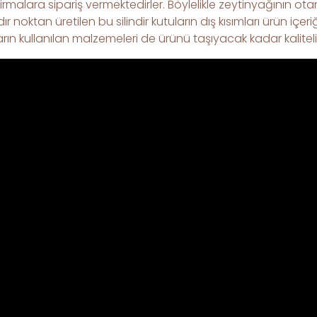
rmalara sipariş vermektedirler. Böylelikle zeytinyağının ot
n üretilen bu silindir kutuların dış kısımları ürün içeriği il
uların kullanılan malzemeleri de ürünü taşıyacak kadar kalitel