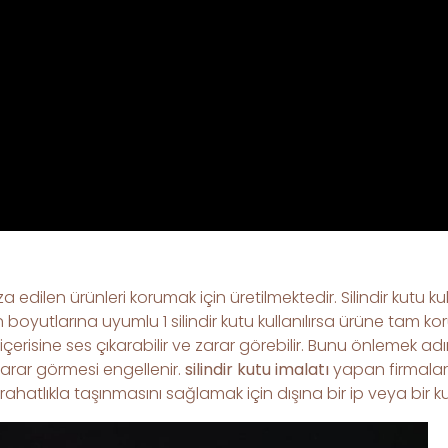
aza edilen ürünleri korumak için üretilmektedir. Silindir kutu k
boyutlarına uyumlu 1 silindir kutu kullanılırsa ürüne tam ko
risine ses çıkarabilir ve zarar görebilir. Bunu önlemek adına
 zarar görmesi engellenir.
silindir kutu imalatı
yapan firmalar
hatlıkla taşınmasını sağlamak için dışına bir ip veya bir kulp