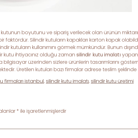
e kutunun boyutunu ve sipariş verilecek olan ürünün miktarın
bir faktördür. Silindir kutuların kapakları karton kapak olabi
ilindir kutuların kullanımını görmek mümkündür. Bunun dışın
bir kutu ihtiyacınız olduğu zaman
silindir kutu imalatı
yapan f
onra bilgisayar üzerinden sizlere ürünlerin tasarımlarını göst
ktedir. Üretilen kutuları bazı firmalar adrese teslim şekli
utu firmaları istanbul
,
silindir kutu imalatı
,
silindir kutu üretimi
 alanlar
*
ile işaretlenmişlerdir