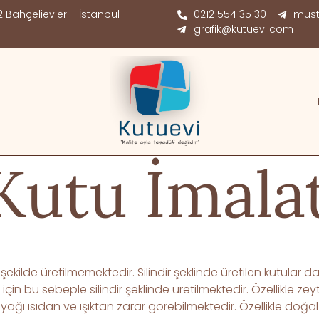
 Bahçelievler – İstanbul
0212 554 35 30
must
grafik@kutuevi.com
 Kutu İmala
ekilde üretilmemektedir. Silindir şeklinde üretilen kutular d
çin bu sebeple silindir şeklinde üretilmektedir. Özellikle ze
ağı ısıdan ve ışıktan zarar görebilmektedir. Özellikle doğal