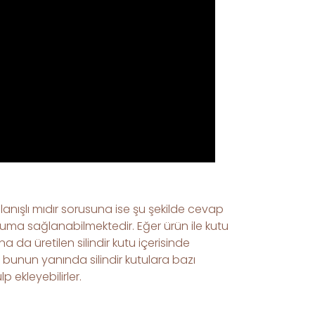
ullanışlı mıdır sorusuna ise şu şekilde cevap
ruma sağlanabilmektedir. Eğer ürün ile kutu
 da üretilen silindir kutu içerisinde
 bunun yanında silindir kutulara bazı
 ekleyebilirler.