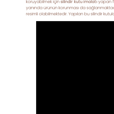
koruyabilmek için
silindir kutu imalatı
yapan fi
yanında ürünün korunması da sağlanmaktadır nokta
resimli olabilmektedir. Yapılan bu silindir kut