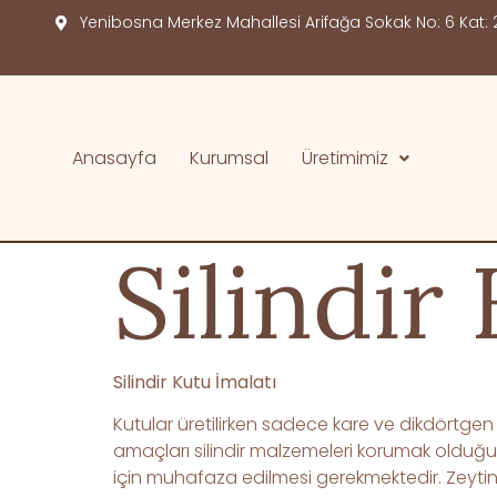
Yenibosna Merkez Mahallesi Arifağa Sokak No: 6 Kat: 2
Anasayfa
Kurumsal
Üretimimiz
Silindir
Silindir Kutu İmalatı
Kutular üretilirken sadece kare ve dikdörtgen ş
amaçları silindir malzemeleri korumak olduğu i
için muhafaza edilmesi gerekmektedir. Zeytiny