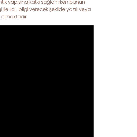
antik yapısına katkı sağlanırken bunun
e ilgili bilgi verecek şekilde yazılı veya
i olmaktadır.