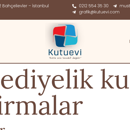
 Bahçelievler – İstanbul
0212 554 35 30
must
grafik@kutuevi.com
ediyelik k
irmalar
r