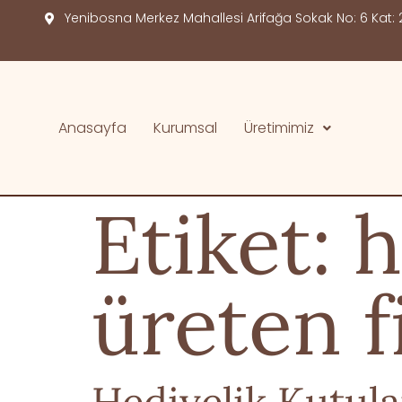
Yenibosna Merkez Mahallesi Arifağa Sokak No: 6 Kat: 2
Anasayfa
Kurumsal
Üretimimiz
Etiket:
h
üreten f
Hediyelik Kutula