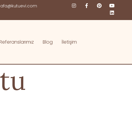
afa@kutuevi.com
Referanslarımız
Blog
İletişim
utu