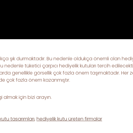
ldukça şık durmaktadır. Bu nedenle oldukça önemli olan hediye
 nedenle tüketici çarpıcı hediyelik kutuları tercih edilecek
rda genellikle görsellik çok fazla önem taşımaktadır. Her ze
üzde çok fazla önem kazanmıştır.
i almak için bizi arayın.
 kutu tasarımları
,
hediyelik kutu üreten firmalar