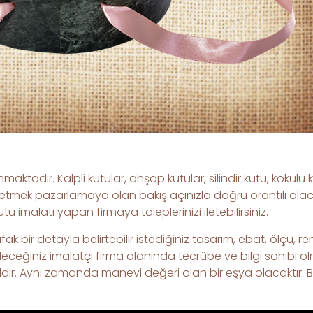
maktadır. Kalpli kutular, ahşap kutular, silindir kutu, kokulu 
tmek pazarlamaya olan bakış açınızla doğru orantılı olacak
tu imalatı yapan firmaya taleplerinizi iletebilirsiniz.
k bir detayla belirtebilir istediğiniz tasarım, ebat, ölçü, ren
deceğiniz imalatçı firma alanında tecrübe ve bilgi sahibi ol
dir. Aynı zamanda manevi değeri olan bir eşya olacaktır. 