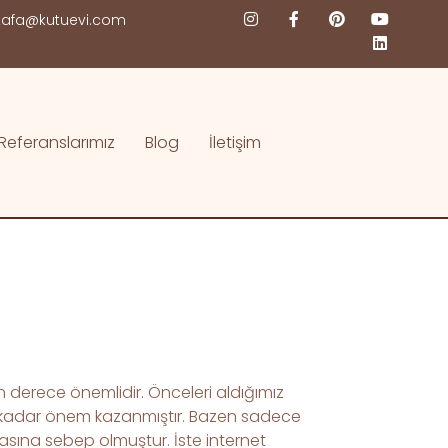
afa@kutuevi.com
Referanslarımız
Blog
İletişim
n derece önemlidir. Önceleri aldığımız
 o kadar önem kazanmıştır. Bazen sadece
asına sebep olmuştur. İste internet