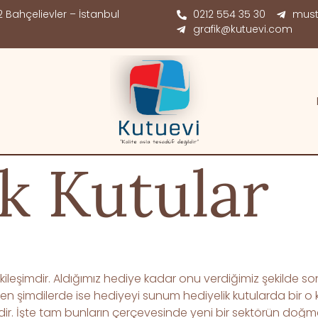
 Bahçelievler – İstanbul
0212 554 35 30
must
grafik@kutuevi.com
k Kutular
kileşimdir. Aldığımız hediye kadar onu verdiğimiz şekilde so
rken şimdilerde ise hediyeyi sunum hediyelik kutularda bir
dir. İşte tam bunların çerçevesinde yeni bir sektörün doğm