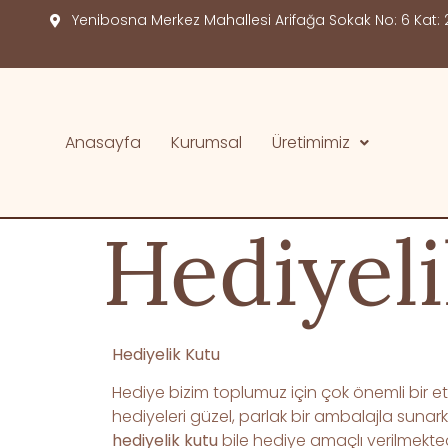
Yenibosna Merkez Mahallesi Arifağa Sokak No: 6 Kat: 2
Anasayfa
Kurumsal
Üretimimiz
Hediyeli
Hediyelik Kutu
Hediye bizim toplumuz için çok önemli bir et
hediyeleri güzel, parlak bir ambalajla suna
hediyelik kutu
bile hediye amaçlı verilmekte