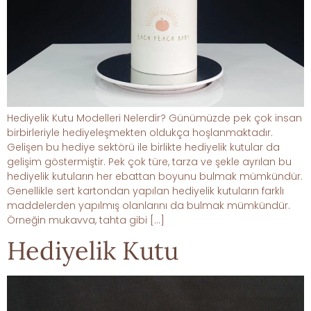
Hediyelik Kutu Modelleri Nelerdir? Günümüzde pek çok insan
birbirleriyle hediyeleşmekten oldukça hoşlanmaktadır.
Gelişen bu hediye sektörü ile birlikte hediyelik kutular da
gelişim göstermiştir. Pek çok türe, tarza ve şekle ayrılan bu
hediyelik kutuların her ebattan boyunu bulmak mümkündür.
Genellikle sert kartondan yapılan hediyelik kutuların farklı
maddelerden yapılmış olanlarını da bulmak mümkündür.
Örneğin mukavva, tahta gibi […]
Hediyelik Kutu