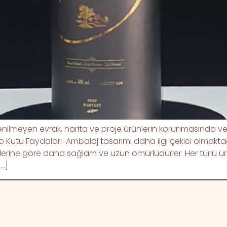
 istenilmeyen evrak, harita ve proje ürünlerin korunmasında 
ulo Kutu Faydaları Ambalaj tasarımı daha ilgi çekici olmakta
ine göre daha sağlam ve uzun ömürlüdürler. Her türlü ürün kol
[…]