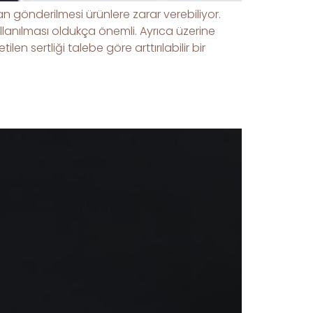
önderilmesi ürünlere zarar verebiliyor.
lanılması oldukça önemli. Ayrıca üzerine
n sertliği talebe göre arttırılabilir bir