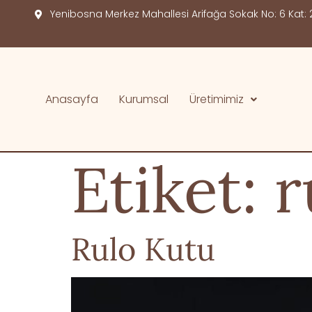
Yenibosna Merkez Mahallesi Arifağa Sokak No: 6 Kat: 2
Anasayfa
Kurumsal
Üretimimiz
Etiket:
r
Rulo Kutu