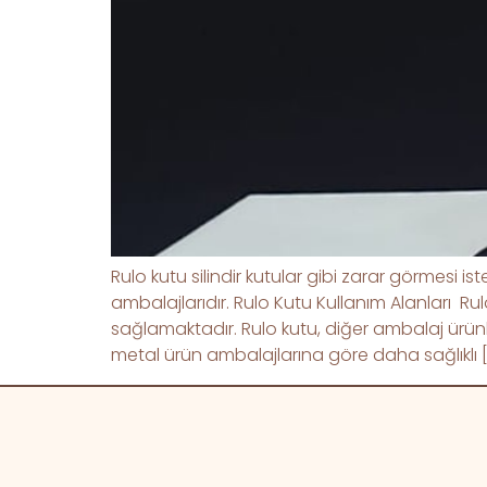
Rulo kutu silindir kutular gibi zarar görmesi
ambalajlarıdır. Rulo Kutu Kullanım Alanları R
sağlamaktadır. Rulo kutu, diğer ambalaj ürünler
metal ürün ambalajlarına göre daha sağlıklı 