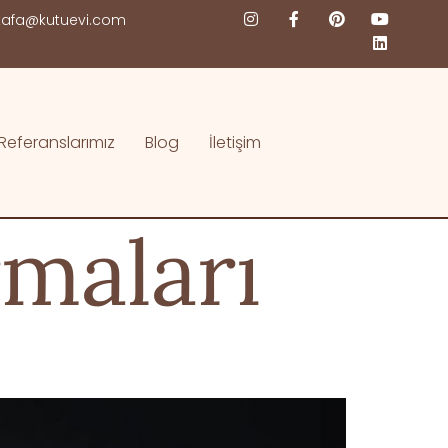
afa@kutuevi.com
Referanslarımız
Blog
İletişim
rmaları