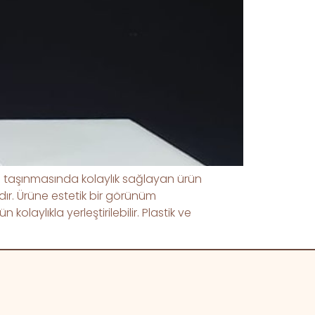
ve taşınmasında kolaylık sağlayan ürün
dır. Ürüne estetik bir görünüm
aylıkla yerleştirilebilir. Plastik ve