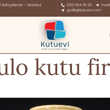
 Bahçelievler – İstanbul
0212 554 35 30
must
grafik@kutuevi.com
ulo kutu fi