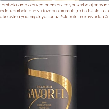
 ambalajlama oldukça önem arz ediyor. Ambalajlanmadan g
ından, darbelerden ve tozdan korumak için bu kutuların kul
da kolaylıkla yapmış oluyorsunuz. Rulo kutu mukavvadan üretile