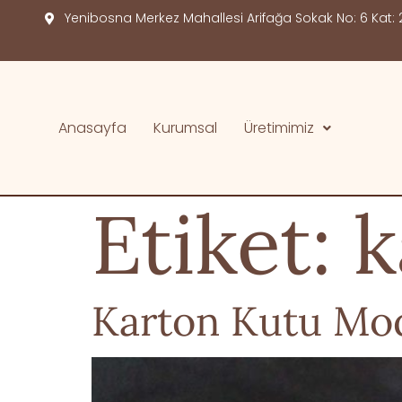
Yenibosna Merkez Mahallesi Arifağa Sokak No: 6 Kat: 2
Anasayfa
Kurumsal
Üretimimiz
Etiket:
k
Karton Kutu Mod