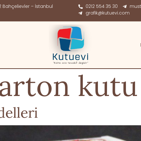
 Bahçelievler – İstanbul
0212 554 35 30
must
grafik@kutuevi.com
arton kutu
elleri