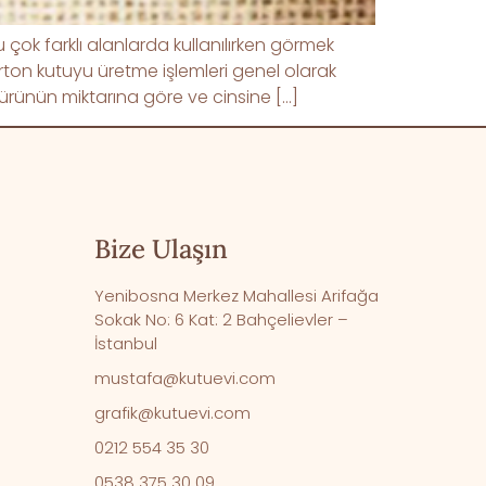
çok farklı alanlarda kullanılırken görmek
rton kutuyu üretme işlemleri genel olarak
 ürünün miktarına göre ve cinsine […]
Bize Ulaşın
Yenibosna Merkez Mahallesi Arifağa
Sokak No: 6 Kat: 2 Bahçelievler –
İstanbul
mustafa@kutuevi.com
grafik@kutuevi.com
0212 554 35 30
0538 375 30 09