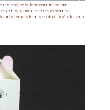
etilmiş ve kullanılmıştır. İnsanların
anın hayatlarının belli dönemlerinde
n kutular hammaddesinden ötürü doğada uzun