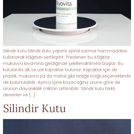
Silindir Kutu Silindir kutu yapımı spiral sarmal hammaddesi
kullanarak kâğıtları sertleştirir. Preslenen bu kâğıtlar
mukavva kıvamına geldiğinde şekillendirilmesi başlar. Bu
kutularda alt ve üst kapaklar bulunur. Kapaklar için de
plastik, mukavva ya da metal gibi isteğe bağlı seçeneklerde
de bulunulabilir. Ayrıca içine koyacağınız ürüne göre de
ürünün dayanıklılık miktarı arttırabilir. Silindir kutu farklı
desenler ve […]
Silindir Kutu