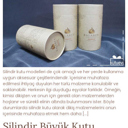
Silindir kutu modelleri de çok amaçlı ve her yerde kullanıma
uygun aksesuar çeşitlerindendir. İçerisine muhafaza
edilmesi ihtiyaç duyulan her türlü malzeme konulabilir ve
saklanabilir. Herkesin ilgi duyduğu eşyalar farklıdır. Örneğin,
kimisi dikişten ve onun için gerekli olan malzemelerden
hoşlanır ve sürekli elinin altında bulunmasını ister. Böyle
durumlarda silindir kutu alarak dikiş malzemelerini onun
içerisinde muhafaza etmek hem daha […]
Silindir Büyük Kutu