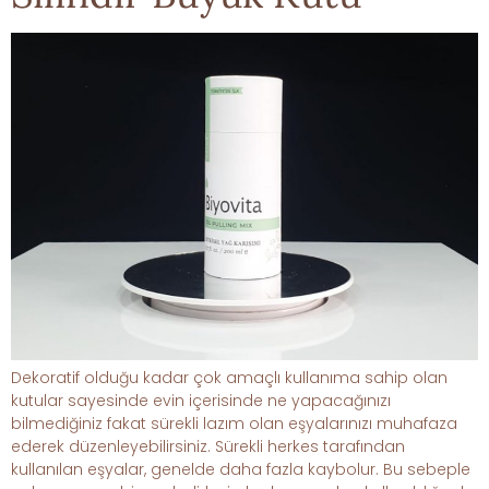
Dekoratif olduğu kadar çok amaçlı kullanıma sahip olan
kutular sayesinde evin içerisinde ne yapacağınızı
bilmediğiniz fakat sürekli lazım olan eşyalarınızı muhafaza
ederek düzenleyebilirsiniz. Sürekli herkes tarafından
kullanılan eşyalar, genelde daha fazla kaybolur. Bu sebeple